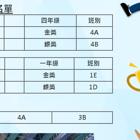
名單
四年級
班別
金獎
4A
銀獎
4B
一年級
班別
金獎
1E
銀獎
1D
4A
3B