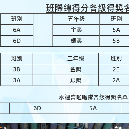
班際總得分各級得獎
班別
五年級
班別
6A
金獎
5A
6D
銀獎
5B
班別
二年級
班別
3B
金獎
2E
3A
銀獎
2A
水運會啦啦隊各級得獎名單
6D
5A