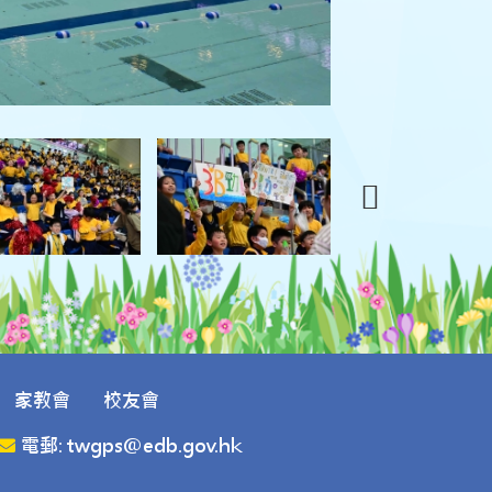
家教會
校友會
電郵: twgps@edb.gov.hk