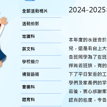
2024-20
全部活動相片
活動剪影
常識科
本年度的水運會於
兒，還是看台上大
英文科
各班同學為了在班
學校簡介
揮舞着班旗，有的
下了平日繁重的工
視覺藝術
學們及家長們的掌
音樂科
最後，衷心感謝家
體育科
認真的態度，令各