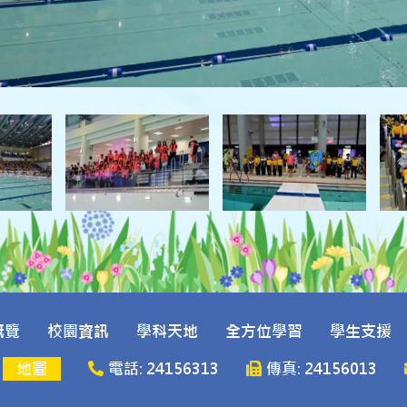
概覽
校園資訊
學科天地
全方位學習
學生支援
號
地圖
電話: 24156313
傳真: 24156013