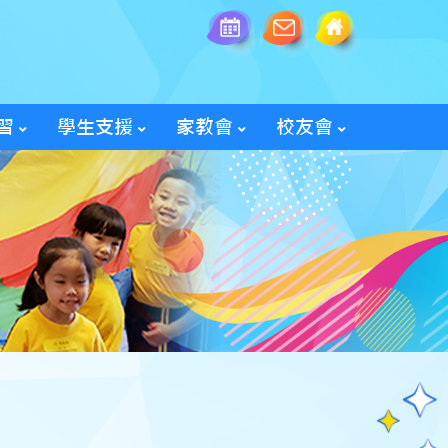
習
學生支援
家教會
校友會
全方位學生輔導服務
「家長智NET」教育網頁
2025/26家教會親子旅行
「60周年校慶校友會活動」
入會及修改資料表格