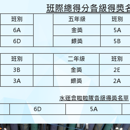
班際總得分各級得獎
班別
五年級
班別
6A
金獎
5A
6D
銀獎
5B
班別
二年級
班別
3B
金獎
2E
3A
銀獎
2A
水運會啦啦隊各級得獎名單
6D
5A