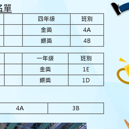
名單
四年級
班別
金獎
4A
銀獎
4B
一年級
班別
金獎
1E
銀獎
1D
4A
3B