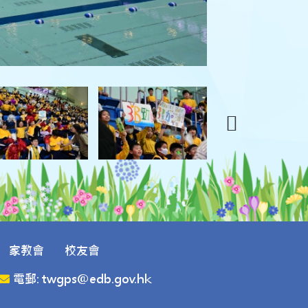
家教會
校友會
電郵: twgps@edb.gov.hk