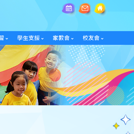
習
學生支援
家教會
校友會
全方位學生輔導服務
「家長智NET」教育網頁
2025/26家教會親子旅行
「60周年校慶校友會活動」
入會及修改資料表格