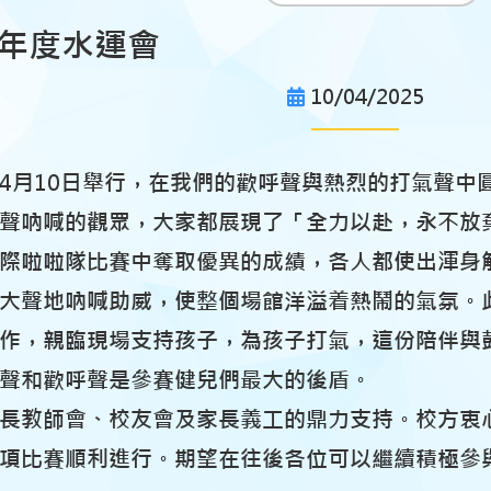
25年度水運會
10/04/2025
4月10日舉行，在我們的歡呼聲與熱烈的打氣聲中
聲吶喊的觀眾，大家都展現了「全力以赴，永不放
際啦啦隊比賽中奪取優異的成績，各人都使出渾身
大聲地吶喊助威，使整個場館洋溢着熱鬧的氣氛。
作，親臨現場支持孩子，為孩子打氣，這份陪伴與
聲和歡呼聲是參賽健兒們最大的後盾。
長教師會、校友會及家長義工的鼎力支持。校方衷
項比賽順利進行。期望在往後各位可以繼續積極參