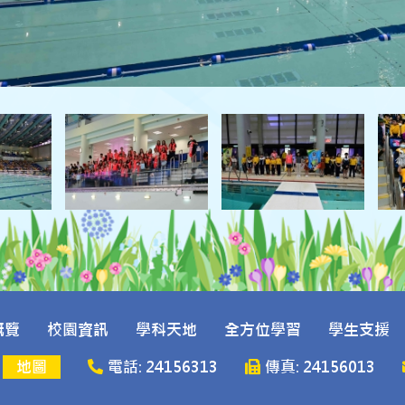
概覽
校園資訊
學科天地
全方位學習
學生支援
號
地圖
電話: 24156313
傳真: 24156013