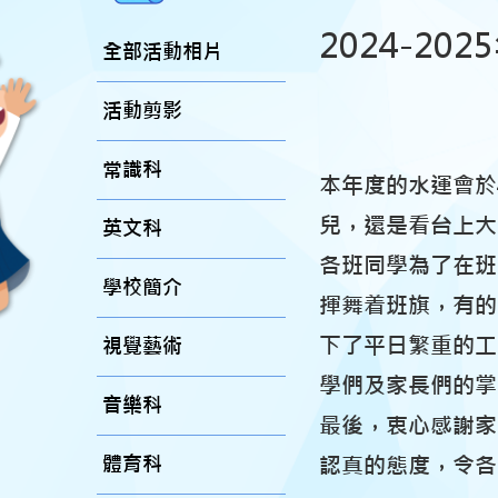
2024-20
全部活動相片
活動剪影
常識科
本年度的水運會於
兒，還是看台上大
英文科
各班同學為了在班
學校簡介
揮舞着班旗，有的
下了平日繁重的工
視覺藝術
學們及家長們的掌
音樂科
最後，衷心感謝家
體育科
認真的態度，令各