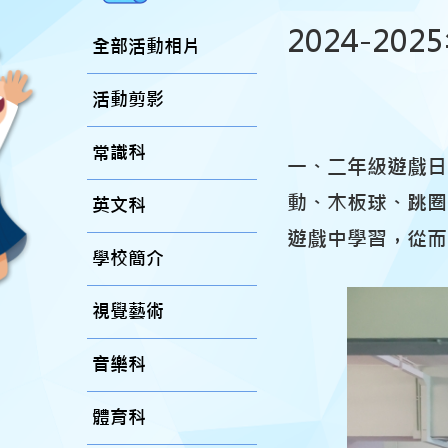
2024-20
全部活動相片
活動剪影
常識科
一、二年級遊戲日
動、木板球、跳圈
英文科
遊戲中學習，從而
學校簡介
視覺藝術
音樂科
體育科