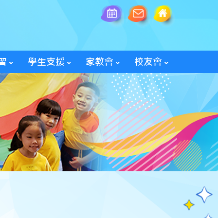
習
學生支援
家教會
校友會
全方位學生輔導服務
「家長智NET」教育網頁
2025/26家教會親子旅行
「60周年校慶校友會活動」
入會及修改資料表格