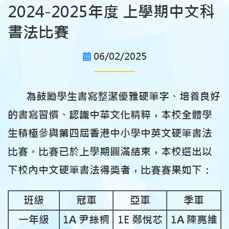
2024-2025年度 上學期中文科
書法比賽
06/02/2025
為鼓勵學生書寫整潔優雅硬筆字、培養良好
的書寫習慣、認識中華文化精粹，本校全體學
生積極參與第四屆香港中小學中英文硬筆書法
比賽。比賽已於上學期圓滿結束，本校選出以
下校內中文硬筆書法得獎者，比賽賽果如下：
班級
冠軍
亞軍
季軍
一年級
1A 尹絲桐
1E 鄭悅芯
1A 陳亮維