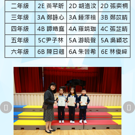
二年級
2E 黃芊昕
2D 胡洛汶
2D 張奕桐
三年級
3A 鄭詠心
3A 鍾澤禧
3B 鄭苡晴
四年級
4B 譚皓庭
4A 羅靖珈
4C 張芷晴
五年級
5C尹子林
5A 游曉聲
5A 吳穎芯
六年級
6B 陳日翹
6A 朱晉希
6E 林俊緯