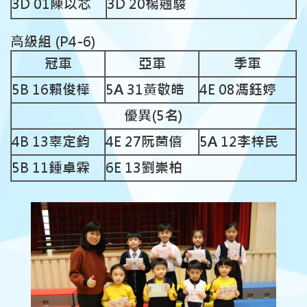
3D 01陳以芯
3D 20楊翹駿
高級組 (P4-6)
冠軍
亞軍
季軍
5B 16賴俊樺
5A 31黃敬皓
4E 08馮鈺婷
優異(5名)
4B 13辜定鈞
4E 27阮茵僖
5A 12李梓民
5B 11鍾卓霖
6E 13劉崇柏