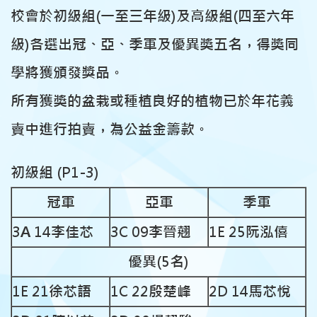
校會於初級組(一至三年級)及高級組(四至六年
級)各選出冠、亞、季軍及優異獎五名，得獎同
學將獲頒發奬品。
所有獲獎的盆栽或種植良好的植物已於年花義
賣中進行拍賣，為公益金籌款。
初級組 (P1-3)
冠軍
亞軍
季軍
3A 14李佳芯
3C 09李晉翹
1E 25阮泓僖
優異(5名)
1E 21徐芯語
1C 22殷楚峰
2D 14馬芯悅