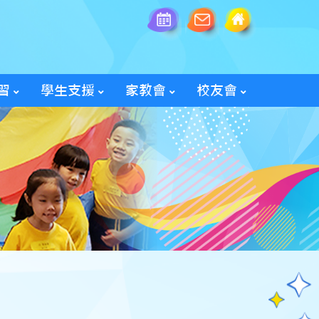
習
學生支援
家教會
校友會
全方位學生輔導服務
「家長智NET」教育網頁
2025/26家教會親子旅行
「60周年校慶校友會活動」
入會及修改資料表格