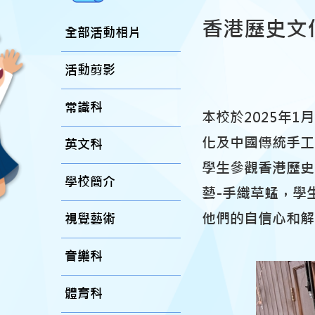
香港歷史文
全部活動相片
活動剪影
常識科
本校於2025年
化及中國傳統手工
英文科
學生參觀香港歷史
學校簡介
藝-手織草蜢，學
他們的自信心和解
視覺藝術
音樂科
體育科