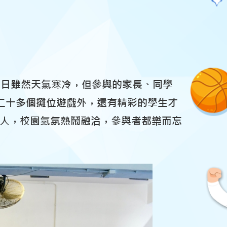
，當日雖然天氣寒冷，但參與的家長、同學
二十多個攤位遊戲外，還有精彩的學生才
多人，校園氣氛熱鬧融洽，參與者都樂而忘