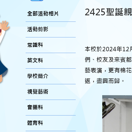
2425聖誕
全部活動相片
活動剪影
常識科
本校於2024年
們、校友及來賓都
英文科
藝表演，更有棉花
學校簡介
返，盡興而歸。
視覺藝術
音樂科
體育科