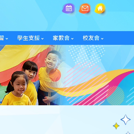
習
學生支援
家教會
校友會
全方位學生輔導服務
「家長智NET」教育網頁
2025/26家教會親子旅行
「60周年校慶校友會活動」
入會及修改資料表格