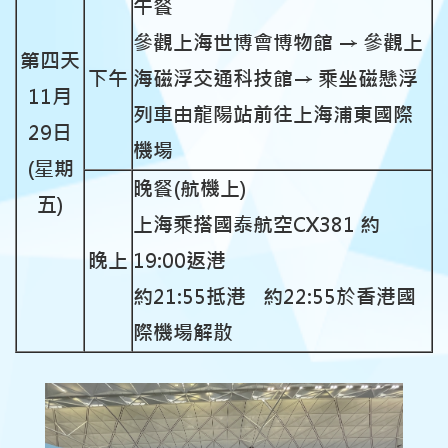
午餐
參觀上海世博會博物館
→
參觀上
第四天
下午
海磁浮交通科技館
→
乘坐磁懸浮
11月
列車由龍陽站前往上海浦東國際
29日
機場
(星期
晚餐(航機上)
五)
上海乘搭國泰航空CX381 約
晚上
19:00返港
約21:55抵港 約22:55於香港國
際機場解散