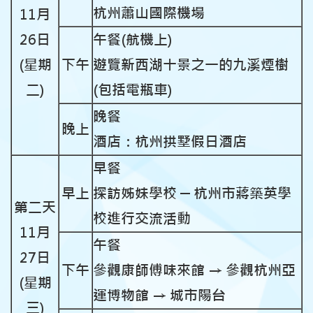
杭州蕭山國際機場
11月
26日
午餐(航機上)
(星期
下午
遊覽新西湖十景之一的九溪煙樹
二)
(包括電瓶車)
晚餐
晚上
酒店：杭州拱墅假日酒店
早餐
早上
探訪姊妹學校 ─ 杭州市蔣築英學
第二天
校進行交流活動
11月
午餐
27日
下午
參觀康師傅味來館
→
參觀杭州亞
(星期
運博物館 → 城市陽台
三)