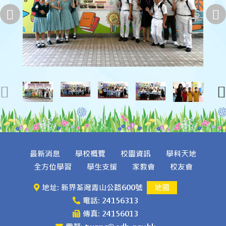
最新消息
學校概覽
校園資訊
學科天地
全方位學習
學生支援
家教會
校友會
地址: 新界荃灣青山公路600號
地圖
電話: 24156313
傳真: 24156013