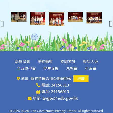
最新消息
學校概覽
校園資訊
學科天地
全方位學習
學生支援
家教會
校友會
地址: 新界荃灣青山公路600號
地圖
電話: 24156313
傳真: 24156013
電郵: twgps@edb.gov.hk
©2026 Tsuen Wan Government Primary School. All rights reserved.