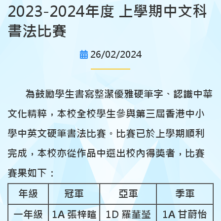
2023-2024年度 上學期中文科
書法比賽
26/02/2024
為鼓勵學生書寫整潔優雅硬筆字、認識中華
文化精粹，本校全校學生參與第三屆香港中小
學中英文硬筆書法比賽。比賽已於上學期順利
完成，本校亦從作品中選出校內得獎者，比賽
賽果如下：
年級
冠軍
亞軍
季軍
一年級
1A 張梓暄
1D 羅蓳瑩
1A 甘蔚怡