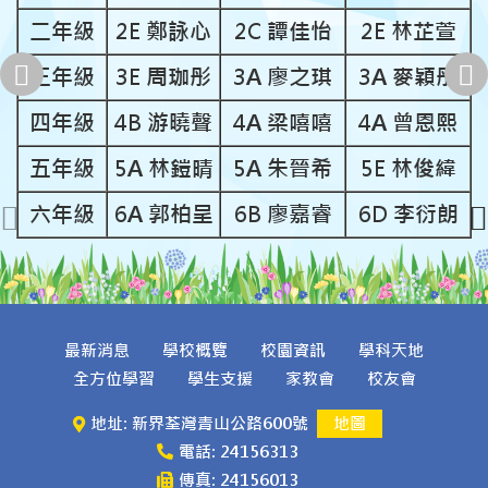
二年級
2E 鄭詠心
2C 譚佳怡
2E 林芷萱
三年級
3E 周珈彤
3A 廖之琪
3A 麥穎彤
四年級
4B 游曉聲
4A 梁嘻嘻
4A 曾恩熙
五年級
5A 林鎧晴
5A 朱晉希
5E 林俊緯
六年級
6A 郭柏呈
6B 廖嘉睿
6D 李衍朗
最新消息
學校概覽
校園資訊
學科天地
全方位學習
學生支援
家教會
校友會
地址: 新界荃灣青山公路600號
地圖
電話: 24156313
傳真: 24156013