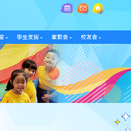
習
學生支援
家教會
校友會
全方位學生輔導服務
「家長智NET」教育網頁
2025/26家教會親子旅行
「60周年校慶校友會活動」
入會及修改資料表格