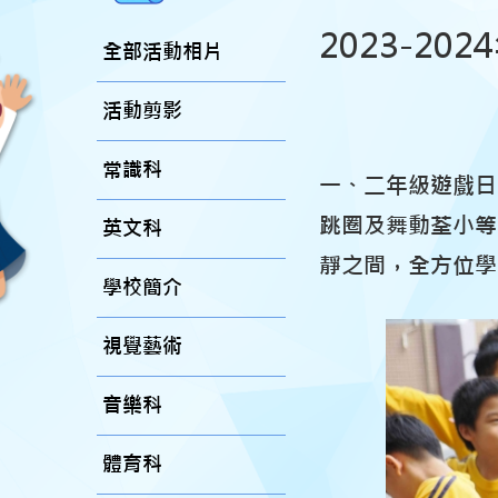
2023-20
全部活動相片
活動剪影
常識科
一、二年級遊戲日
跳圈及舞動荃小等
英文科
靜之間，全方位學
學校簡介
視覺藝術
音樂科
體育科