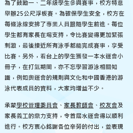
為了鼓勵一、二年級學生參與賽事，校方特意
舉辦25公尺浮板賽。為確保學生安全，校方在
每條泳線安排了專業人員跟隨學生前進。每位
學生都有家長在場支持，令比賽變得更加緊張
刺激，最後接近所有泳手都能完成賽事，享受
比賽。另外，看台上的學生獲發一本水運會小
冊子，在打氣期間，亦不忘學習游泳相關知
識，例如奧運會的規則與文化和中國香港的游
泳代表成員的資料，大家均增益不少。
承蒙
學校管理委員會
、
家長教師會
、
校友會
及
家長義工的鼎力支持，令首屆水運會得以順利
進行。校方衷心銘謝各位辛勞的付出，並表現