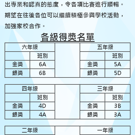
出專業和認真的態度，令各項比賽進行順暢。
期望在往後各位可以繼續積極參與學校活動，
加強家校合作。
各級得獎名單
六年級
五年級
班別
班別
金獎
6A
金獎
5A
銀獎
6B
銀獎
5D
四年級
三年級
班別
班別
金獎
4D
金獎
3B
銀獎
4A
銀獎
3A
二年級
一年級