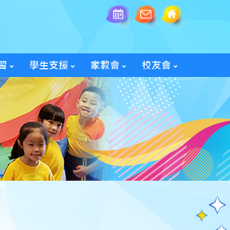
習
學生支援
家教會
校友會
全方位學生輔導服務
「家長智NET」教育網頁
2025/26家教會親子旅行
「60周年校慶校友會活動」
入會及修改資料表格