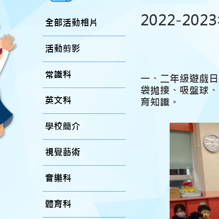
2022-20
全部活動相片
活動剪影
常識科
一、二年級遊戲日
袋拋接、吸盤球、
英文科
育知識。
學校簡介
視覺藝術
音樂科
體育科